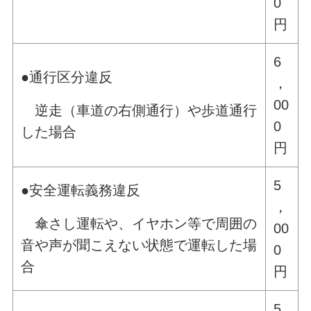
0
円
6
●通行区分違反
，
00
逆走（車道の右側通行）や歩道通行
0
した場合
円
5
●安全運転義務違反
，
傘さし運転や、イヤホン等で周囲の
00
音や声が聞こえない状態で運転した場
0
合
円
5