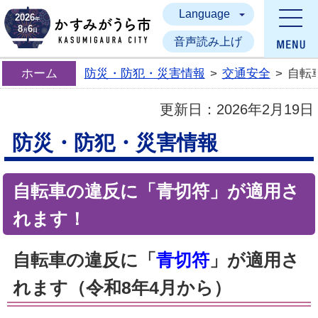
Language
かすみがうら市
2026
年
8
6
月
日
音声読み上げ
ホーム
防災・防犯・災害情報
>
交通安全
>
自転
更新日：
2026年2月19日
防災・防犯・災害情報
自転車の違反に「青切符」が適用さ
れます！
自転車の違反に「
青切符
」が適用さ
れます（令和8年4月から）