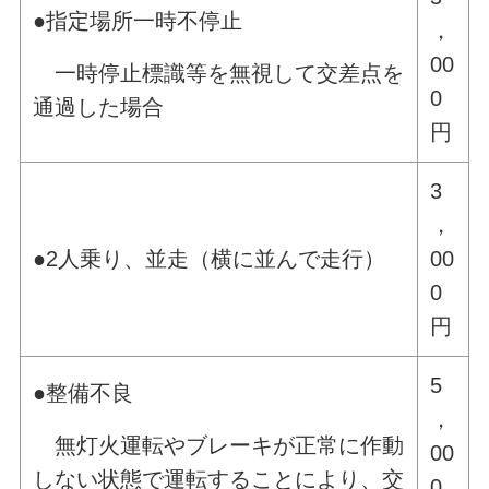
●指定場所一時不停止
，
00
一時停止標識等を無視して交差点を
0
通過した場合
円
3
，
●2人乗り、並走（横に並んで走行）
00
0
円
5
●整備不良
，
無灯火運転やブレーキが正常に作動
00
しない状態で運転することにより、交
0