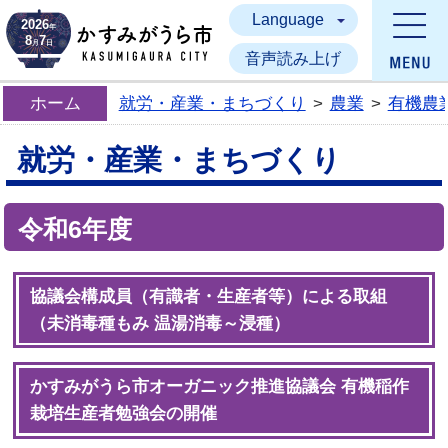
Language
かすみがうら市
2026
年
8
7
月
日
音声読み上げ
ホーム
就労・産業・まちづくり
>
農業
>
有機農
就労・産業・まちづくり
令和6年度
協議会構成員（有識者・生産者等）による取組
（未消毒種もみ 温湯消毒～浸種）
かすみがうら市オーガニック推進協議会 有機稲作
栽培生産者勉強会の開催