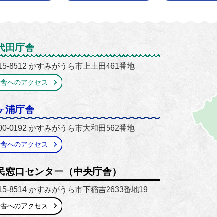
がうら市
代田庁舎
15-8512 かすみがうら市上土田461番地
庁舎へのアクセス
ヶ浦庁舎
00-0192 かすみがうら市大和田562番地
庁舎へのアクセス
民窓口センター（中央庁舎）
15-8514 かすみがうら市下稲吉2633番地19
庁舎へのアクセス