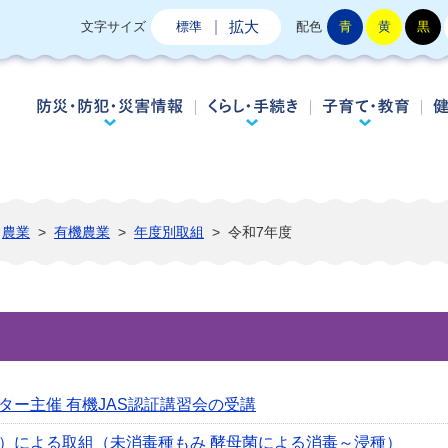
拡大
文字サイズ
標準
配色
青
黄
黒
防災・防犯・災害情報
くらし・手続き
子
農業
>
有機農業
>
年度別取組
>
令和7年度
ー主催 有機JAS認証講習会の受講
）による取組（未消毒種もみ 酵母菌による消毒～浸種）