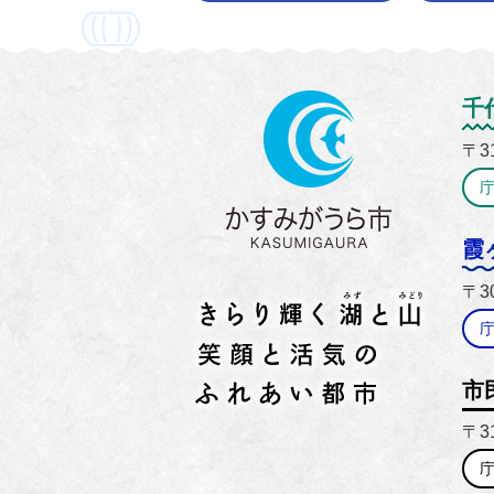
かすみ
千
〒3
霞
〒3
市
〒3