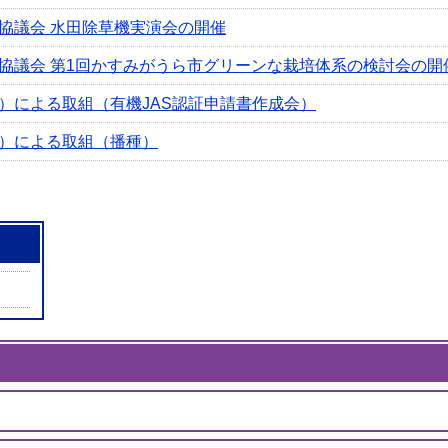
協議会 水田除草機実演会の開催
協議会 第1回かすみがうら市グリーンな栽培体系の検討会の開
）による取組（有機JAS認証申請書作成会）
）による取組（播種）