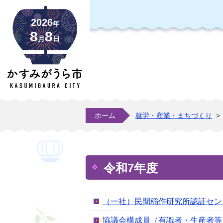
2026
年
8
8
月
日
ホーム
就労・産業・まちづくり
>
令和7年度
（一社）民間稲作研究所認証センタ
協議会構成員（有識者・生産者等