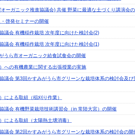
オーガニック推進協議会) 共催 野菜に最適な土づくり講演会
及・啓発セミナーの開催
議会 有機稲作栽培 次年度に向けた検討会(2)
議会 有機稲作栽培 次年度に向けた検討会(1)
みがうら市オーガニック給食試食会の開催
）への有機農業に関する出張授業の実施
協議会 第3回かすみがうら市グリーンな栽培体系の検討会及び
）による取組（稲刈り作業）
議会 有機野菜栽培技術講習会（in 常陸大宮）の開催
）による取組（太陽熱土壌消毒）
協議会 第2回かすみがうら市グリーンな栽培体系の検討会の開