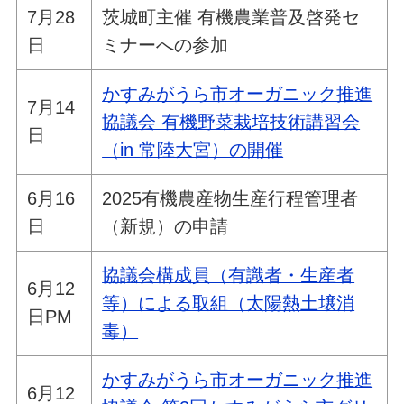
7月28
茨城町主催 有機農業普及啓発セ
日
ミナーへの参加
かすみがうら市オーガニック推進
7月14
協議会 有機野菜栽培技術講習会
日
（in 常陸大宮）の開催
6月16
2025有機農産物生産行程管理者
日
（新規）の申請
協議会構成員（有識者・生産者
6月12
等）による取組（太陽熱土壌消
日PM
毒）
かすみがうら市オーガニック推進
6月12