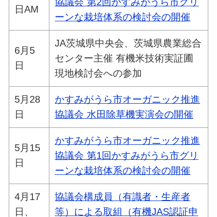
協議会 第2回かすみがうら市グリ
日AM
ーンな栽培体系の検討会の開催
JA茨城県中央会、茨城県農業総合
6月5
センター主催 有機米技術実証圃
日
現地検討会への参加
5月28
かすみがうら市オーガニック推進
日
協議会 水田除草機実演会の開催
かすみがうら市オーガニック推進
5月15
協議会 第1回かすみがうら市グリ
日
ーンな栽培体系の検討会の開催
4月17
協議会構成員（有識者・生産者
日、
等）による取組（有機JAS認証申