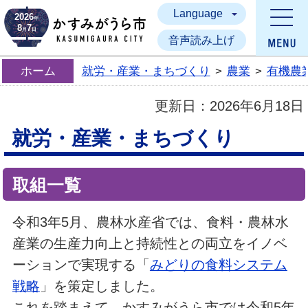
Language
かすみがうら市
2026
年
8
7
月
日
音声読み上げ
ホーム
就労・産業・まちづくり
>
農業
>
有機農
更新日：
2026年6月18日
就労・産業・まちづくり
取組一覧
令和3年5月、農林水産省では、食料・農林水
産業の生産力向上と持続性との両立をイノベ
ーションで実現する「
みどりの食料システム
戦略
」を策定しました。
これを踏まえて、かすみがうら市では令和5年