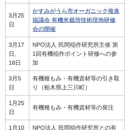
かすみがうら市オーガニック推進
3月25
協議会 有機米栽培技術現地研修
日
会の開催
3月17
NPO法人 民間稲作研究所主催 第
日、
1回有機稲作ポイント研修への参
18日
加
3月5
有機種もみ・有機資材等の引き取
日
り（栃木県上三川町）
1月25
有機種もみ・有機資材等の発注
日
1月10
NPO法人 民間稲作研究所との有