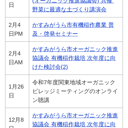
(オーガニック推進協議会) 共催
日
野菜に最適な土づくり講演会
2月4
かすみがうら市有機稲作農業 普
日PM
及・啓発セミナー
かすみがうら市オーガニック推進
2月4
協議会 有機稲作栽培 次年度に向
日AM
けた検討会(2)
令和7年度関東地域オーガニック
1月26
ビレッジミーティングのオンライ
日
ン聴講
かすみがうら市オーガニック推進
12月8
協議会 有機稲作栽培 次年度に向