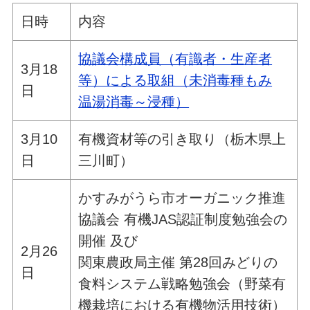
日時
内容
協議会構成員（有識者・生産者
3月18
等）による取組（未消毒種もみ
日
温湯消毒～浸種）
3月10
有機資材等の引き取り（栃木県上
日
三川町）
かすみがうら市オーガニック推進
協議会 有機JAS認証制度勉強会の
開催 及び
2月26
関東農政局主催 第28回みどりの
日
食料システム戦略勉強会（野菜有
機栽培における有機物活用技術）