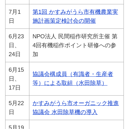
7月1
第1回 かすみがうら市有機農業実
日
施計画策定検討会の開催
6月23
NPO法人 民間稲作研究所主催 第
日、
4回有機稲作ポイント研修への参
24日
加
6月15
協議会構成員（有識者・生産者
日、
等）による取組（水田除草）
17日
5月22
かすみがうら市オーガニック推進
日
協議会 水田除草機の導入
5月19