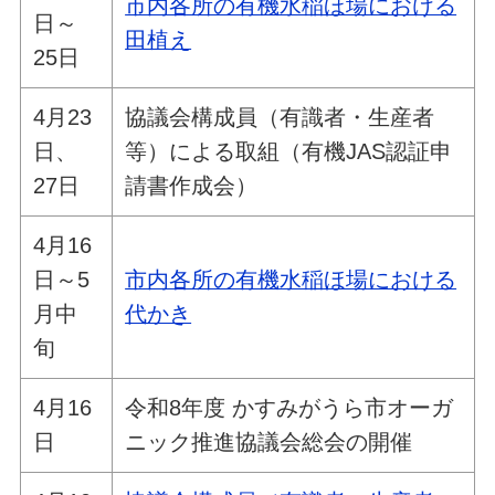
市内各所の有機水稲ほ場における
日～
田植え
25日
4月23
協議会構成員（有識者・生産者
日、
等）による取組（有機JAS認証申
27日
請書作成会）
4月16
日～5
市内各所の有機水稲ほ場における
月中
代かき
旬
4月16
令和8年度 かすみがうら市オーガ
日
ニック推進協議会総会の開催