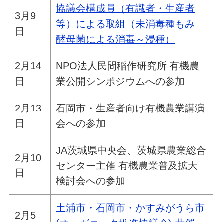
協議会構成員（有識者・生産者
3月9
等）による取組（未消毒種もみ
日
酵母菌による消毒～浸種）
2月14
NPO法人民間稲作研究所 有機農
日
業公開シンポジウムへの参加
2月13
石岡市・生産者向け有機農業講演
日
会への参加
JA茨城県中央会、茨城県農業総合
2月10
センター主催 有機農業普及拡大
日
検討会への参加
土浦市・石岡市・かすみがうら市
2月5