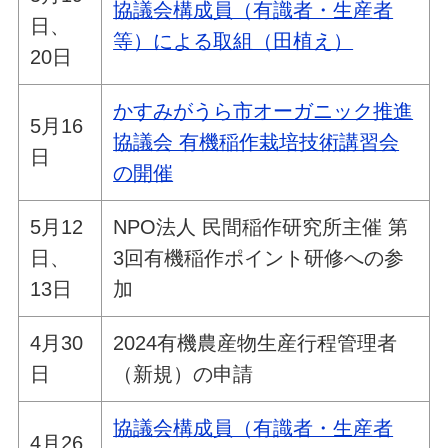
協議会構成員（有識者・生産者
日、
等）による取組（田植え）
20日
かすみがうら市オーガニック推進
5月16
協議会 有機稲作栽培技術講習会
日
の開催
5月12
NPO法人 民間稲作研究所主催 第
日、
3回有機稲作ポイント研修への参
13日
加
4月30
2024有機農産物生産行程管理者
日
（新規）の申請
協議会構成員（有識者・生産者
4月26