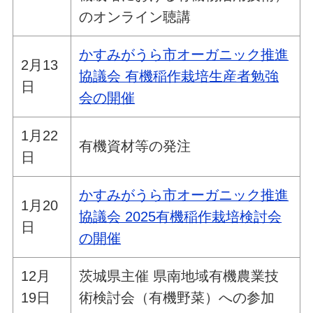
のオンライン聴講
かすみがうら市オーガニック推進
2月13
協議会 有機稲作栽培生産者勉強
日
会の開催
1月22
有機資材等の発注
日
かすみがうら市オーガニック推進
1月20
協議会 2025有機稲作栽培検討会
日
の開催
12月
茨城県主催 県南地域有機農業技
19日
術検討会（有機野菜）への参加