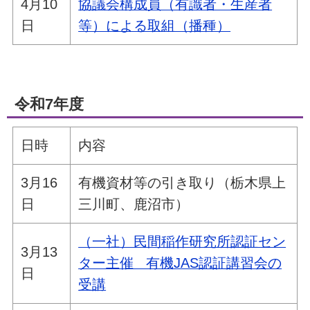
4月10
協議会構成員（有識者・生産者
日
等）による取組（播種）
令和7年度
日時
内容
3月16
有機資材等の引き取り（栃木県上
日
三川町、鹿沼市）
（一社）民間稲作研究所認証セン
3月13
ター主催 有機JAS認証講習会の
日
受講