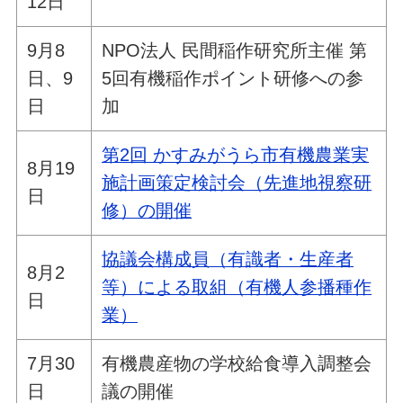
12日
9月8
NPO法人 民間稲作研究所主催 第
日、9
5回有機稲作ポイント研修への参
日
加
第2回 かすみがうら市有機農業実
8月19
施計画策定検討会（先進地視察研
日
修）の開催
協議会構成員（有識者・生産者
8月2
等）による取組（有機人参播種作
日
業）
7月30
有機農産物の学校給食導入調整会
日
議の開催