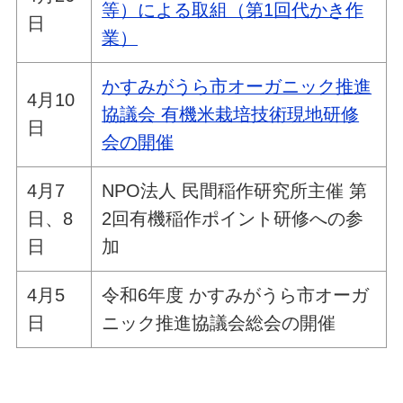
等）による取組（第1回代かき作
日
業）
かすみがうら市オーガニック推進
4月10
協議会 有機米栽培技術現地研修
日
会の開催
4月7
NPO法人 民間稲作研究所主催 第
日、8
2回有機稲作ポイント研修への参
日
加
4月5
令和6年度 かすみがうら市オーガ
日
ニック推進協議会総会の開催