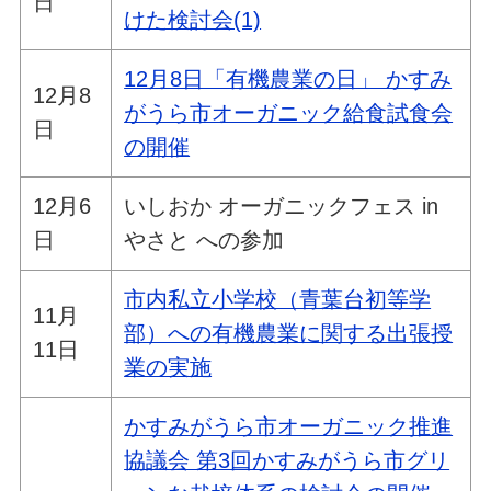
日
けた検討会(1)
12月8日「有機農業の日」 かすみ
12月8
がうら市オーガニック給食試食会
日
の開催
12月6
いしおか オーガニックフェス in
日
やさと への参加
市内私立小学校（青葉台初等学
11月
部）への有機農業に関する出張授
11日
業の実施
かすみがうら市オーガニック推進
協議会 第3回かすみがうら市グリ