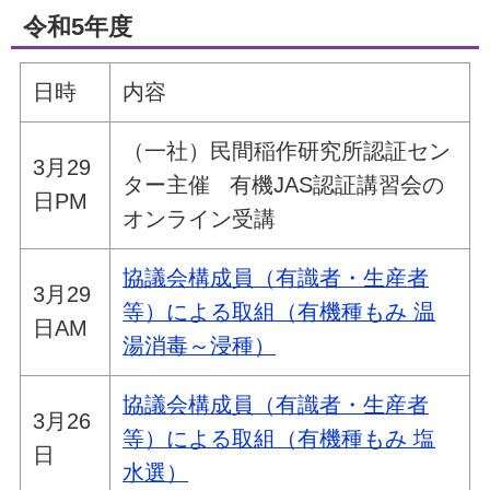
令和5年度
日時
内容
（一社）民間稲作研究所認証セン
3月29
ター主催 有機JAS認証講習会の
日PM
オンライン受講
協議会構成員（有識者・生産者
3月29
等）による取組（有機種もみ 温
日AM
湯消毒～浸種）
協議会構成員（有識者・生産者
3月26
等）による取組（有機種もみ 塩
日
水選）