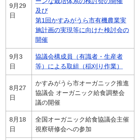
ーンな栽培体系の検討会の開催
9月29
及び
日
第1回かすみがうら市有機農業実
施計画の実現等に向けた検討会の
開催
9月3
協議会構成員（有識者・生産者
日
等）による取組（稲刈り作業）
かすみがうら市オーガニック推進
8月27
協議会 オーガニック給食調整会
日
議の開催
8月18
全国オーガニック給食協議会主催
日
視察研修会への参加