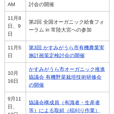
AM
討会の開催
11月8
第2回 全国オーガニック給食フォ
日、9
ーラム in 常陸大宮への参加
日
11月5
第3回 かすみがうら市有機農業実
日
施計画策定検討会の開催
かすみがうら市オーガニック推進
10月
協議会 有機野菜栽培技術研修会
16日
の開催
9月11
協議会構成員（有識者・生産者
日、
等）による取組（稲刈り作業）