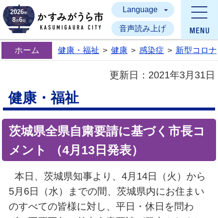
Language
かすみがうら市
2026
年
8
6
月
日
音声読み上げ
ホーム
健康・福祉
>
健康
>
感染症
>
新型コロナ
更新日：
2021年3月31日
健康・福祉
茨城県全県自粛要請に基づく市長コ
メント （4月13日発表）
本日、茨城県知事より、4月14日（火）から
5月6日（水）までの間、茨城県内にお住まい
のすべての皆様に対し、平日・休日を問わ