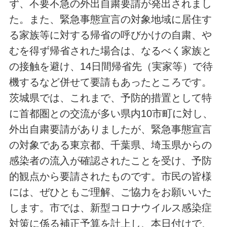
ず、不要不急の外出自粛要請が発出されまし
た。また、緊急事態宣言の対象地域に居住す
る家族等に対する帰省の呼びかけの自粛、や
むを得ず帰省された場合は、なるべく家族と
の接触を避け、14日間帰省先（実家等）で待
機するなど併せて要請もあったところです。
茨城県では、これまで、予防的措置として特
に首都圏との交流が多い県内10市町に対し、
外出自粛要請がありましたが、緊急事態宣言
の対象である東京都、千葉県、埼玉県からの
感染者の流入が確認されたことを受け、予防
的観点から要請されたものです。市民の皆様
には、ぜひともご理解、ご協力をお願いいた
します。市では、新型コロナウイルス感染症
対策に係る補正予算を計上し、本日付けで、