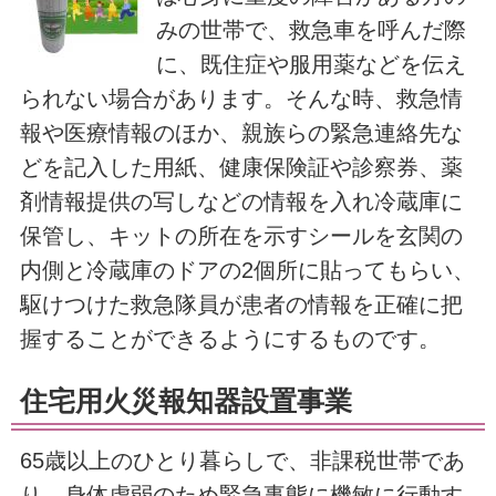
みの世帯で、救急車を呼んだ際
に、既住症や服用薬などを伝え
られない場合があります。そんな時、救急情
報や医療情報のほか、親族らの緊急連絡先な
どを記入した用紙、健康保険証や診察券、薬
剤情報提供の写しなどの情報を入れ冷蔵庫に
保管し、キットの所在を示すシールを玄関の
内側と冷蔵庫のドアの2個所に貼ってもらい、
駆けつけた救急隊員が患者の情報を正確に把
握することができるようにするものです。
住宅用火災報知器設置事業
65歳以上のひとり暮らしで、非課税世帯であ
り、身体虚弱のため緊急事態に機敏に行動す