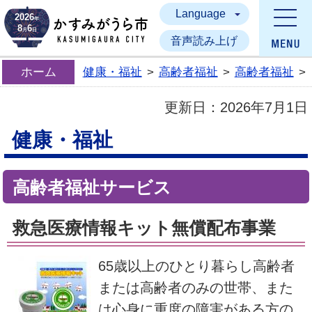
Language
かすみがうら市
2026
年
8
6
月
日
音声読み上げ
ホーム
健康・福祉
>
高齢者福祉
>
高齢者福祉
>
更新日：
2026年7月1日
健康・福祉
高齢者福祉サービス
救急医療情報キット無償配布事業
65歳以上のひとり暮らし高齢者
または高齢者のみの世帯、また
は心身に重度の障害がある方の