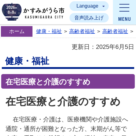
Language
かすみがうら市
2026
年
8
8
月
日
音声読み上げ
ホーム
健康・福祉
>
高齢者福祉
>
高齢者福祉
>
更新日：
2025年6月5日
健康・福祉
在宅医療と介護のすすめ
在宅医療と介護のすすめ
在宅医療・介護は、医療機関や介護施設へ
通院・通所が困難となった方、末期がん等で