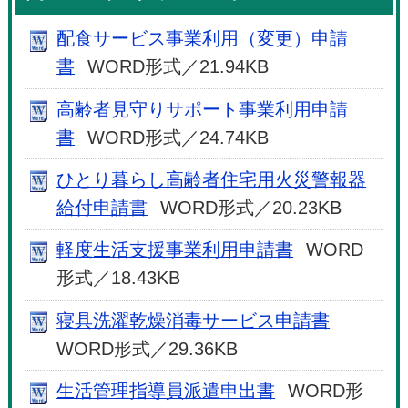
配食サービス事業利用（変更）申請
書
WORD形式／21.94KB
高齢者見守りサポート事業利用申請
書
WORD形式／24.74KB
ひとり暮らし高齢者住宅用火災警報器
給付申請書
WORD形式／20.23KB
軽度生活支援事業利用申請書
WORD
形式／18.43KB
寝具洗濯乾燥消毒サービス申請書
WORD形式／29.36KB
生活管理指導員派遣申出書
WORD形