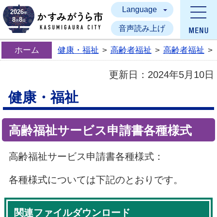
Language
かすみがうら市
2026
年
8
8
月
日
音声読み上げ
ホーム
健康・福祉
>
高齢者福祉
>
高齢者福祉
>
更新日：
2024年5月10日
健康・福祉
高齢福祉サービス申請書各種様式
高齢福祉サービス申請書各種様式：
各種様式については下記のとおりです。
関連ファイルダウンロード