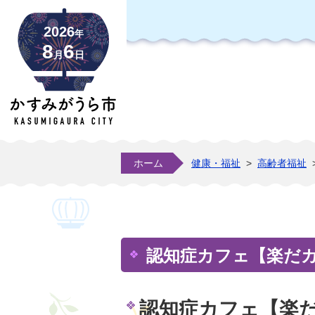
2026
年
8
6
月
日
ホーム
健康・福祉
>
高齢者福祉
認知症カフェ【楽だ
認知症カフェ【楽