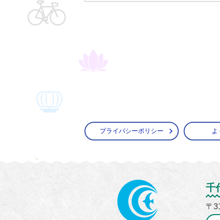
プライバシーポリシー
よ
かすみ
千
〒3