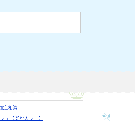
知症相談
フェ【楽だカフェ】