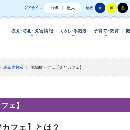
拡大
文字サイズ
標準
配色
青
黄
黒
防災・防犯・災害情報
くらし・手続き
子
>
認知症施策
>
認知症カフェ【楽だカフェ】
カフェ】
だカフェ】とは？