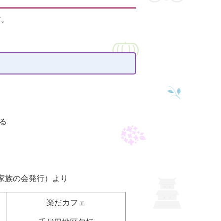
す。
る
家族の会発行）より
楽だカフェ