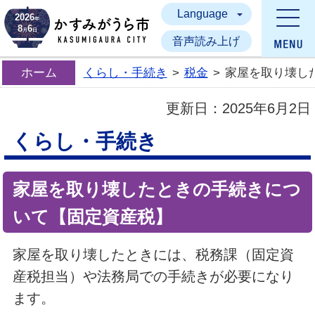
Language
かすみがうら市
2026
年
8
6
月
日
音声読み上げ
ホーム
くらし・手続き
>
税金
>
家屋を取り壊し
更新日：
2025年6月2日
くらし・手続き
家屋を取り壊したときの手続きにつ
いて【固定資産税】
家屋を取り壊したときには、税務課（固定資
産税担当）や法務局での手続きが必要になり
ます。