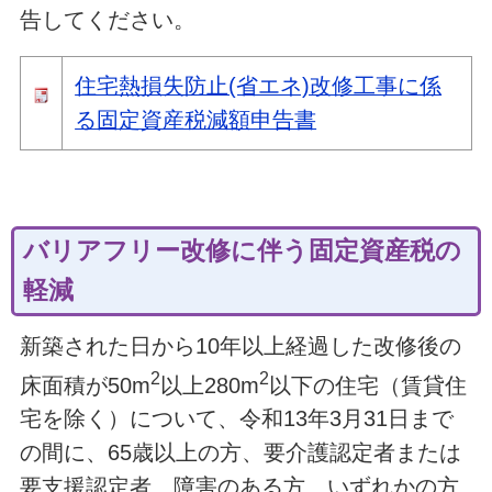
告してください。
住宅熱損失防止(省エネ)改修工事に係
る固定資産税減額申告書
バリアフリー改修に伴う固定資産税の
軽減
新築された日から10年以上経過した改修後の
2
2
床面積が50m
以上280m
以下の住宅（賃貸住
宅を除く）について、令和13年3月31日まで
の間に、65歳以上の方、要介護認定者または
要支援認定者、障害のある方、いずれかの方