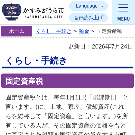
Language
かすみがうら市
2026
年
8
6
月
日
音声読み上げ
ホーム
くらし・手続き
>
税金
>
固定資産税
更新日：
2026年7月24日
くらし・手続き
固定資産税
固定資産税とは、毎年1月1日(「賦課期日」と
言います。)に、土地、家屋、償却資産(これ
らを総称して「固定資産」と言います。)を所
有している人が、その固定資産の価格をもと
に算定された税額を固定資産の所在する市町