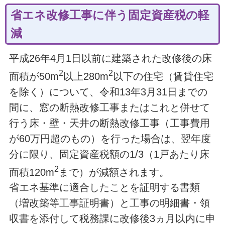
省エネ改修工事に伴う固定資産税の軽
減
平成26年4月1日以前に建築された改修後の床
2
2
面積が50m
以上280m
以下の住宅（賃貸住宅
を除く）について、令和13年3月31日までの
間に、窓の断熱改修工事またはこれと併せて
行う床・壁・天井の断熱改修工事（工事費用
が60万円超のもの）を行った場合は、翌年度
分に限り、固定資産税額の1/3（1戸あたり床
2
面積120m
まで）が減額されます。
省エネ基準に適合したことを証明する書類
（増改築等工事証明書）と工事の明細書・領
収書を添付して税務課に改修後3ヵ月以内に申