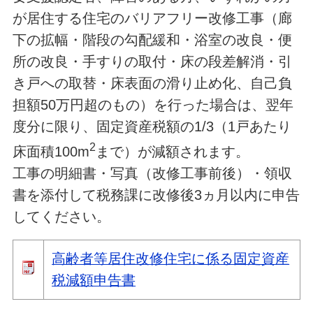
が居住する住宅のバリアフリー改修工事（廊
下の拡幅・階段の勾配緩和・浴室の改良・便
所の改良・手すりの取付・床の段差解消・引
き戸への取替・床表面の滑り止め化、自己負
担額50万円超のもの）を行った場合は、翌年
度分に限り、固定資産税額の1/3（1戸あたり
2
床面積100m
まで）が減額されます。
工事の明細書・写真（改修工事前後）・領収
書を添付して税務課に改修後3ヵ月以内に申告
してください。
高齢者等居住改修住宅に係る固定資産
税減額申告書