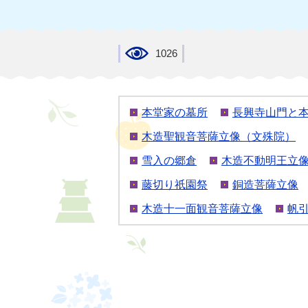
1026
本堂家の墓所
長興寺山門と
木造聖観音菩薩立像（文殊院）
雪入の郷倉
木造不動明王立
藤切り祇園祭
銅造菩薩立像
木造十一面観音菩薩立像
帆