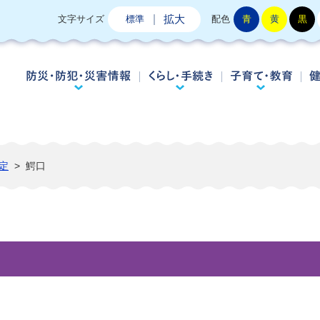
拡大
文字サイズ
標準
配色
青
黄
黒
防災・防犯・災害情報
くらし・手続き
子
定
>
鰐口