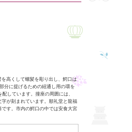
髻を高くして螺髪を彫り出し、鰐口は
肩の部分に提げるための紐通し用の環を
を配しています。撞座の周囲には、
の文字が刻まれています。順礼堂と龍福
料です。市内の鰐口の中では安食大宮