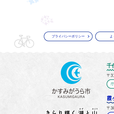
プライバシーポリシー
よ
かすみ
千
〒3
霞
〒3