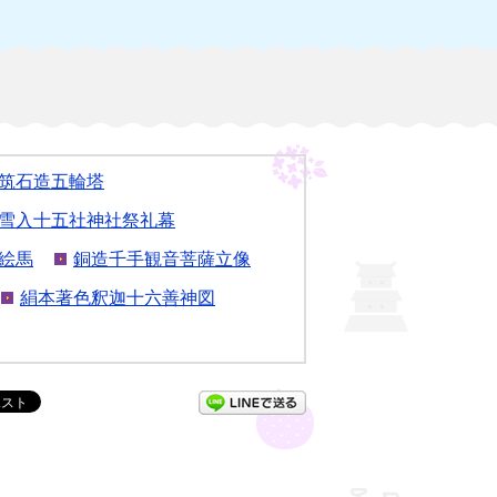
筑石造五輪塔
雪入十五社神社祭礼幕
絵馬
銅造千手観音菩薩立像
絹本著色釈迦十六善神図
LINEで送る