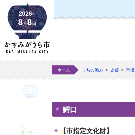
2026
年
8
8
月
日
ホーム
まちの魅力
>
史跡
>
市指
鰐口
【市指定文化財】