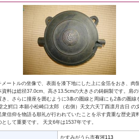
ンチメートルの坐像で、表面を漆下地にした上に金箔をおき、肉
料は総径37.0cm、高さ13.5cmの大きさの鋳銅製です。
置き、さらに撞座を囲むように3条の圏線と周縁にも2条の圏線
堂之鰐口 本願小松崎口太郎 （右側）天文六天丁酉凛月吉日 
民衆信仰を物語る順礼が行われていたことを示す貴重な歴史資
として重要です。 天文6年は1537年です。
かすみがうら市
有河113