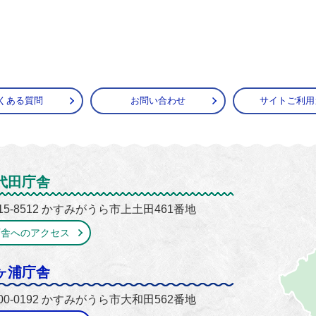
くある質問
お問い合わせ
サイトご利用
がうら市
代田庁舎
15-8512 かすみがうら市上土田461番地
庁舎へのアクセス
ヶ浦庁舎
00-0192 かすみがうら市大和田562番地