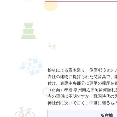
桧材による寄木造り、像高43.3セ
寺社の建物に提げられた梵音具で、本資
付け、表裏中央部分に蓮華の撞座を
（正面）奉造 常州南之庄阿留何順礼
寺の関係は不明ですが、戦国時代の
神社例に次いで古く、中世に遡るもの
所在地