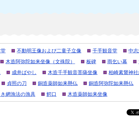
本堂
不動明王像および二童子立像
千手観音堂
中志
木造阿弥陀如来坐像（文殊院）
板碑
雨乞い幕
像
成井ばやし
木造千手観音菩薩坐像
柏崎素鵞神社
貞照の刀
銅造薬師如来懸仏
銅造阿弥陀如来懸仏
引き網漁法の漁具
鰐口
木造薬師如来坐像