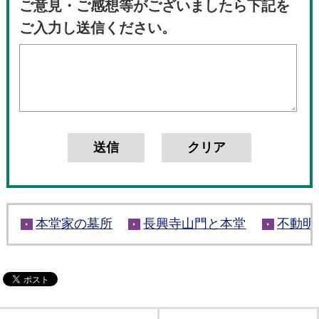
ご意見・ご感想等がございましたら下記を
ご入力し送信ください。
本堂家の墓所
長興寺山門と本堂
不動明