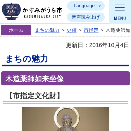
Language
かすみがうら市
2026
年
8
8
月
日
音声読み上げ
ホーム
まちの魅力
>
史跡
>
市指定
>
木造薬師如
更新日：
2016年10月4日
まちの魅力
木造薬師如来坐像
【市指定文化財】