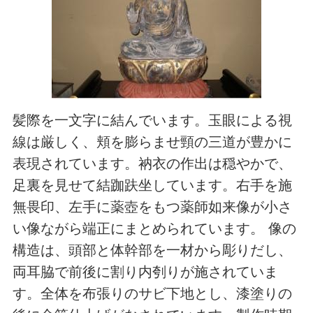
髪際を一文字に結んでいます。玉眼による視
線は厳しく、頬を膨らませ頸の三道が豊かに
表現されています。衲衣の作出は穏やかで、
足裏を見せて結跏趺坐しています。右手を施
無畏印、左手に薬壺をもつ薬師如来像が小さ
い像ながら端正にまとめられています。 像の
構造は、頭部と体幹部を一材から彫りだし、
両耳脇で前後に割り内刳りが施されていま
す。全体を布張りのサビ下地とし、漆塗りの