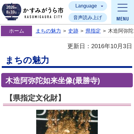
Language
かすみがうら市
2026
年
8
10
月
日
音声読み上げ
ホーム
まちの魅力
>
史跡
>
県指定
>
木造阿弥陀
更新日：
2016年10月3日
まちの魅力
木造阿弥陀如来坐像(最勝寺)
【県指定文化財】