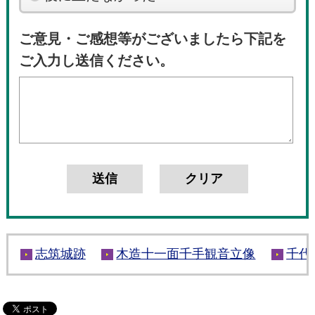
ご意見・ご感想等がございましたら下記を
ご入力し送信ください。
志筑城跡
木造十一面千手観音立像
千代