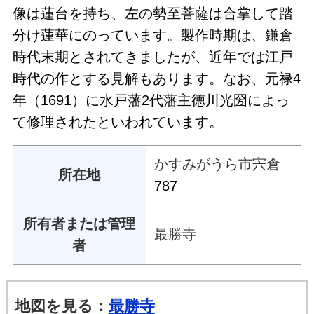
像は蓮台を持ち、左の勢至菩薩は合掌して踏
分け蓮華にのっています。製作時期は、鎌倉
時代末期とされてきましたが、近年では江戸
時代の作とする見解もあります。なお、元禄4
年（1691）に水戸藩2代藩主徳川光圀によっ
て修理されたといわれています。
かすみがうら市宍倉
所在地
787
所有者または管理
最勝寺
者
地図を見る：
最勝寺